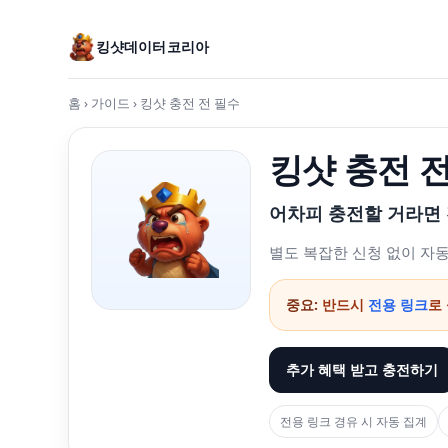
킹샷데이터코리아
홈
›
가이드
›
킹샷 충전 전 필수
킹샷 충전 
어차피 충전할 거라면 
별도 복잡한 신청 없이 자
중요:
반드시
전용 링크
로
추가 혜택 받고 충전하기
전용 링크 경유 시 자동 집계