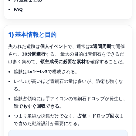
FAQ
1) 基本情報と目的
失われた遺跡は
個人イベント
で、通常は
2週間周期
で開催
され、
30分間進行
する。 最大の目的は青銅石をできるだ
け多く集めて、
領主成長に必要な素材
を確保することだ。
鉱脈は
Lv1〜Lv3
で構成される。
レベルが高いほど青銅石の量は多いが、防衛も強くな
る。
鉱脈占領時には手アイコンの青銅石ドロップが発生し、
誰でもすぐ回収できる
。
つまり単純な採集だけでなく、
占領 + ドロップ回収
ま
で含めた動線設計が重要になる。