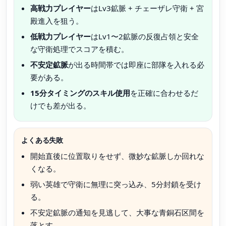
高戦力プレイヤー
はLv3鉱脈 + チェーザレ守衛 + 宮
殿進入を狙う。
低戦力プレイヤー
はLv1〜2鉱脈の反復占領と安全
な守衛処理でスコアを積む。
不安定鉱脈
が出る時間帯では即座に部隊を入れる必
要がある。
15分タイミングのスキル使用
を正確に合わせるだ
けでも差が出る。
よくある失敗
開始直後に位置取りをせず、微妙な鉱脈しか回れな
くなる。
弱い英雄で守衛に無理に突っ込み、5分封鎖を受け
る。
不安定鉱脈の通知を見逃して、大事な青銅石区間を
落とす。