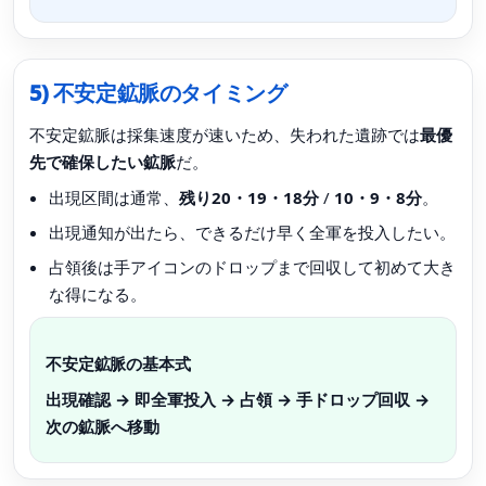
5) 不安定鉱脈のタイミング
不安定鉱脈は採集速度が速いため、失われた遺跡では
最優
先で確保したい鉱脈
だ。
出現区間は通常、
残り20・19・18分
/
10・9・8分
。
出現通知が出たら、できるだけ早く全軍を投入したい。
占領後は手アイコンのドロップまで回収して初めて大き
な得になる。
不安定鉱脈の基本式
出現確認 → 即全軍投入 → 占領 → 手ドロップ回収 →
次の鉱脈へ移動