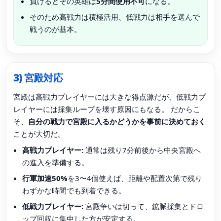
負けるとその英雄は
5分間使用不可
になる。
そのため高戦力は積極活用、低戦力は相手を選んで
戦うのが基本。
3) 宮殿対応
宮殿は高戦力プレイヤーには大きな得点源だが、低戦力プ
レイヤーには採集ループを壊す原因にもなる。 だからこ
そ、
自分の戦力で宮殿に入るかどうかを事前に決めておく
ことが大切だ。
高戦力プレイヤー:
通常は残り7分前後から中央宮殿へ
の進入を準備する。
行軍加速50%
を3〜4個使えば、距離や配置次第で残り
わずかな時間でも到着できる。
低戦力プレイヤー:
宮殿争いは切って、鉱脈採集とドロ
ップ回収に集中した方が安定する。