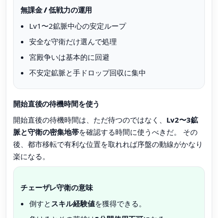
無課金 / 低戦力の運用
Lv1〜2鉱脈中心の安定ループ
安全な守衛だけ選んで処理
宮殿争いは基本的に回避
不安定鉱脈と手ドロップ回収に集中
開始直後の待機時間を使う
開始直後の待機時間は、ただ待つのではなく、
Lv2〜3鉱
脈と守衛の密集地帯
を確認する時間に使うべきだ。 その
後、都市移転で有利な位置を取れれば序盤の動線がかなり
楽になる。
チェーザレ守衛の意味
倒すと
スキル経験値
を獲得できる。