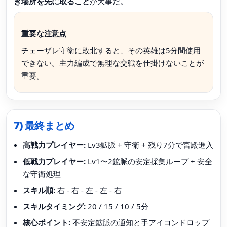
き場所を先に取ること
が大事だ。
重要な注意点
チェーザレ守衛に敗北すると、その英雄は5分間使用
できない。主力編成で無理な交戦を仕掛けないことが
重要。
7) 最終まとめ
高戦力プレイヤー:
Lv3鉱脈 + 守衛 + 残り7分で宮殿進入
低戦力プレイヤー:
Lv1〜2鉱脈の安定採集ループ + 安全
な守衛処理
スキル順:
右 - 右 - 左 - 左 - 右
スキルタイミング:
20 / 15 / 10 / 5分
核心ポイント:
不安定鉱脈の通知と手アイコンドロップ