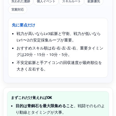
失われた遺跡
個人イベント
スキルルート
鉱脈優先
宮殿対応
先に要点だけ
戦力が高いならLv3鉱脈と守衛、戦力が低いなら
Lv1〜2の安定採集ループが重要。
おすすめスキル順は右-右-左-左-右、重要タイミン
グは20分・15分・10分・5分。
不安定鉱脈と手アイコンの回収速度が最終順位を
大きく左右する。
まずこれだけ覚えればOK
目的は青銅石を最大限集めること
。戦闘そのものよ
り動線とタイミングが大事。