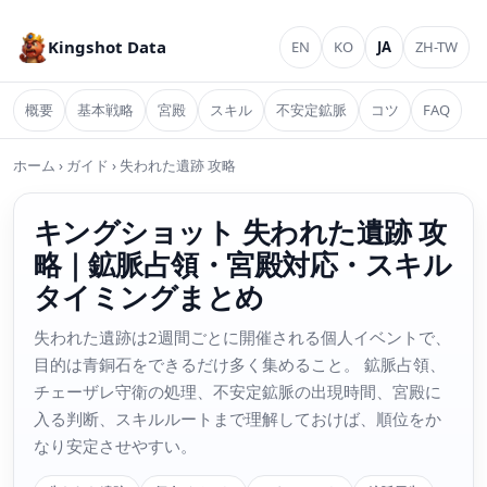
Kingshot Data
EN
KO
JA
ZH-TW
概要
基本戦略
宮殿
スキル
不安定鉱脈
コツ
FAQ
ホーム
›
ガイド
›
失われた遺跡 攻略
キングショット 失われた遺跡 攻
略｜鉱脈占領・宮殿対応・スキル
タイミングまとめ
失われた遺跡は2週間ごとに開催される個人イベントで、
目的は青銅石をできるだけ多く集めること。 鉱脈占領、
チェーザレ守衛の処理、不安定鉱脈の出現時間、宮殿に
入る判断、スキルルートまで理解しておけば、順位をか
なり安定させやすい。