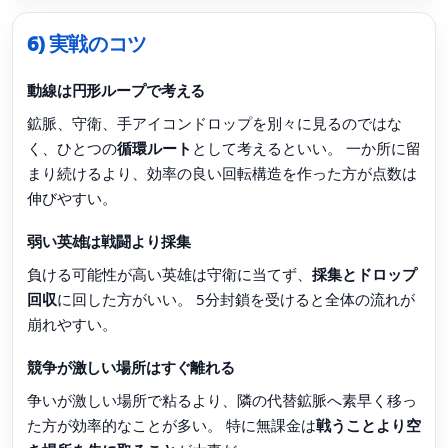
6) 実戦のコツ
動線は円形ループで考える
鉱脈、守衛、手アイコンドロップを別々に見るのではな
く、ひとつの
循環ルート
として考えるといい。 一か所に留
まり続けるより、効率の良い回転構造を作った方が点数は
伸びやすい。
弱い英雄は戦闘より採集
負ける可能性が高い英雄は守衛に当てず、
採集とドロップ
回収
に回した方がいい。 5分封鎖を受けると全体の流れが
崩れやすい。
競争が激しい場所はすぐ離れる
争いが激しい場所で粘るより、隣の代替鉱脈へ素早く移っ
た方が効率的なことが多い。 特に無課金は
戦うことより空