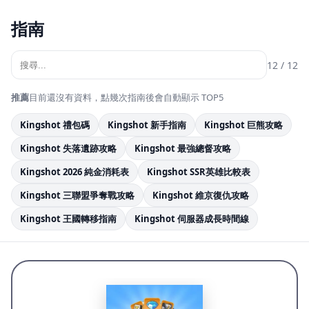
指南
12 / 12
推薦
目前還沒有資料，點幾次指南後會自動顯示 TOP5
Kingshot 禮包碼
Kingshot 新手指南
Kingshot 巨熊攻略
Kingshot 失落遺跡攻略
Kingshot 最強總督攻略
Kingshot 2026 純金消耗表
Kingshot SSR英雄比較表
Kingshot 三聯盟爭奪戰攻略
Kingshot 維京復仇攻略
Kingshot 王國轉移指南
Kingshot 伺服器成長時間線