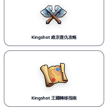
Kingshot 維京復仇攻略
Kingshot 王國轉移指南