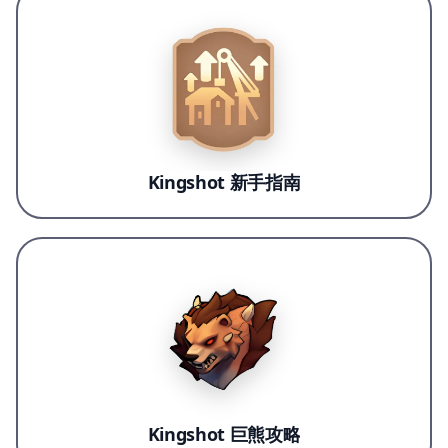
Kingshot 新手指南
Kingshot 巨熊攻略